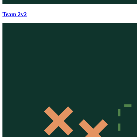
Team 2v2