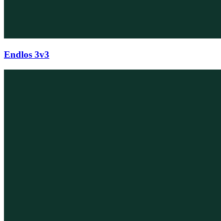
Endlos 3v3